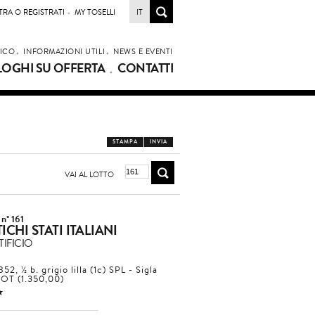
TRA O REGISTRATI
MY TOSELLI
IT
LICO
INFORMAZIONI UTILI
NEWS E EVENTI
LOGHI SU OFFERTA
CONTATTI
STAMPA
INVIA
VAI AL LOTTO
 n° 161
ICHI STATI ITALIANI
IFICIO
852, ½ b. grigio lilla (1c) SPL - Sigla
OT (1.350,00)
1