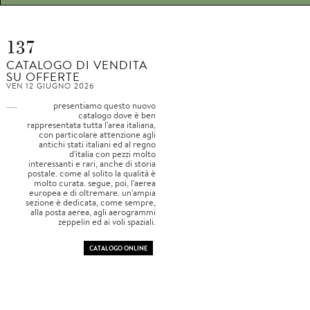
137
CATALOGO DI VENDITA
SU OFFERTE
VEN 12 GIUGNO 2026
presentiamo questo nuovo
catalogo dove è ben
rappresentata tutta l'area italiana,
con particolare attenzione agli
antichi stati italiani ed al regno
d'italia con pezzi molto
interessanti e rari, anche di storia
postale. come al solito la qualità è
molto curata. segue, poi, l'aerea
europea e di oltremare. un'ampia
sezione è dedicata, come sempre,
alla posta aerea, agli aerogrammi
zeppelin ed ai voli spaziali.
CATALOGO ONLINE