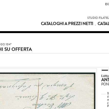
EN
STUDIO FILATE
CATALOGHI A PREZZI NETTI
CATA
GO 104°
I SU OFFERTA
Lotto
ANT
PONT
1
s
m
c
P