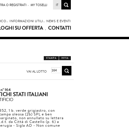
TRA O REGISTRATI
MY TOSELLI
IT
LICO
INFORMAZIONI UTILI
NEWS E EVENTI
LOGHI SU OFFERTA
CONTATTI
STAMPA
INVIA
VAI AL LOTTO
 n° 164
ICHI STATI ITALIANI
IFICIO
852, 1 b. verde grigiastro, con
tampa oleosa (2b) SPL e ben
arginato, non annullato su lettera
.d.t. da Città di Castello (p. 6) a
erugia - Sigla AD - Non comune