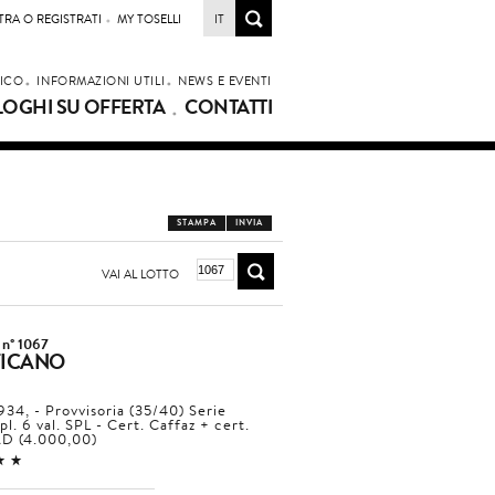
TRA O REGISTRATI
MY TOSELLI
IT
LICO
INFORMAZIONI UTILI
NEWS E EVENTI
LOGHI SU OFFERTA
CONTATTI
STAMPA
INVIA
VAI AL LOTTO
 n° 1067
TICANO
934, - Provvisoria (35/40) Serie
pl. 6 val. SPL - Cert. Caffaz + cert.
D (4.000,00)
11