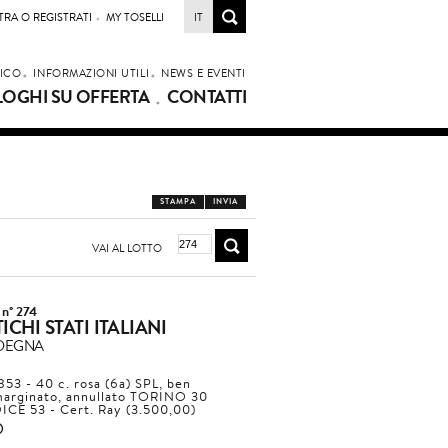
TRA O REGISTRATI
MY TOSELLI
IT
LICO
INFORMAZIONI UTILI
NEWS E EVENTI
LOGHI SU OFFERTA
CONTATTI
STAMPA
INVIA
VAI AL LOTTO
 n° 274
ICHI STATI ITALIANI
DEGNA
853 - 40 c. rosa (6a) SPL, ben
arginato, annullato TORINO 30
ICE 53 - Cert. Ray (3.500,00)
2