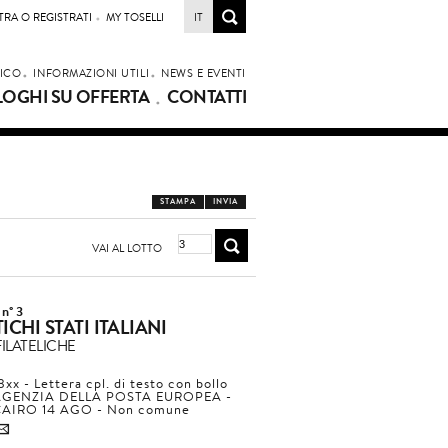
TRA O REGISTRATI
MY TOSELLI
IT
LICO
INFORMAZIONI UTILI
NEWS E EVENTI
LOGHI SU OFFERTA
CONTATTI
STAMPA
INVIA
VAI AL LOTTO
 n° 3
ICHI STATI ITALIANI
ILATELICHE
8xx - Lettera cpl. di testo con bollo
AGENZIA DELLA POSTA EUROPEA -
AIRO 14 AGO - Non comune
4