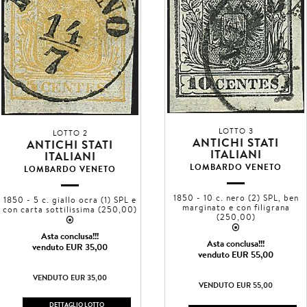
LOTTO 3
LOTTO 2
ANTICHI STATI
ANTICHI STATI
ITALIANI
ITALIANI
LOMBARDO VENETO
LOMBARDO VENETO
1850 - 10 c. nero (2) SPL, ben
1850 - 5 c. giallo ocra (1) SPL e
marginato e con filigrana
con carta sottilissima (250,00)
(250,00)
2
2
Asta conclusa!!!
Asta conclusa!!!
venduto EUR 35,00
venduto EUR 55,00
VENDUTO EUR 35,00
VENDUTO EUR 55,00
DETTAGLIO LOTTO