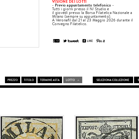
VISIONE DEI LOTTI
Previo appuntamento telefonico
-
-
Tutti i giorni presso il N/ Studio e
il giovedì presso la Borsa Filatelica Nazionale a
Milano (sempre su appuntamento).
A Veronafil dal 21 al 23 Maggio 2026 durante il
Convegno Filatelico.
PREZZO
TITOLO
TERMINE ASTA
LOTTO