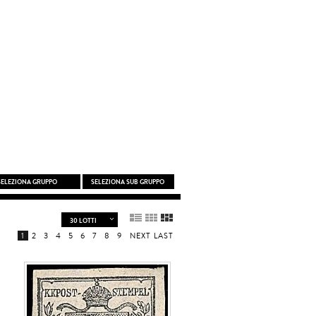
1
2
3
4
5
6
7
8
9
NEXT
LAST