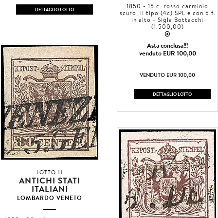
1850 - 15 c. rosso carminio
DETTAGLIO LOTTO
scuro, II tipo (4c) SPL e con b.f.
in alto - Sigla Bottacchi
(1.500,00)
2
Asta conclusa!!!
venduto EUR 100,00
VENDUTO EUR 100,00
DETTAGLIO LOTTO
LOTTO 11
ANTICHI STATI
ITALIANI
LOMBARDO VENETO