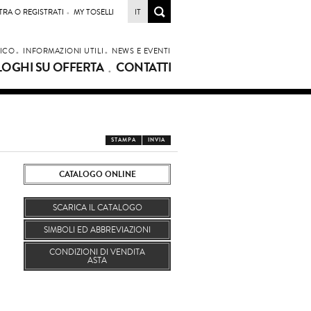
TRA O REGISTRATI
MY TOSELLI
IT
LICO
INFORMAZIONI UTILI
NEWS E EVENTI
LOGHI SU OFFERTA
CONTATTI
STAMPA
INVIA
CATALOGO ONLINE
SCARICA IL CATALOGO
SIMBOLI ED ABBREVIAZIONI
CONDIZIONI DI VENDITA
ASTA