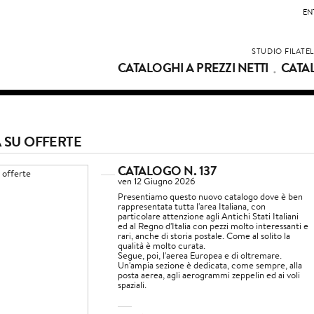
EN
STUDIO FILATE
CATALOGHI A PREZZI NETTI
CATA
A SU OFFERTE
CATALOGO N. 137
ven 12 Giugno 2026
Presentiamo questo nuovo catalogo dove è ben
rappresentata tutta l'area Italiana, con
particolare attenzione agli Antichi Stati Italiani
ed al Regno d'Italia con pezzi molto interessanti e
rari, anche di storia postale. Come al solito la
qualità è molto curata.
Segue, poi, l'aerea Europea e di oltremare.
Un'ampia sezione è dedicata, come sempre, alla
posta aerea, agli aerogrammi zeppelin ed ai voli
spaziali.