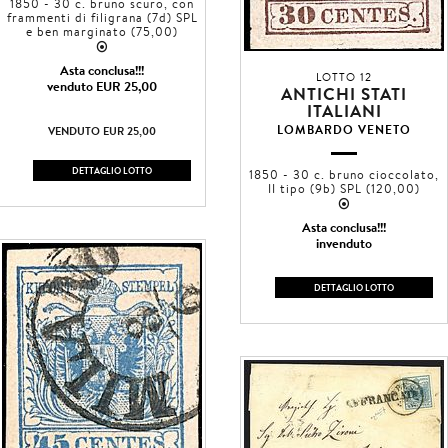
1850 - 30 c. bruno scuro, con
frammenti di filigrana (7d) SPL
e ben marginato (75,00)
2
Asta conclusa!!!
LOTTO 12
venduto EUR 25,00
ANTICHI STATI
ITALIANI
LOMBARDO VENETO
VENDUTO EUR 25,00
DETTAGLIO LOTTO
1850 - 30 c. bruno cioccolato,
II tipo (9b) SPL (120,00)
2
Asta conclusa!!!
invenduto
DETTAGLIO LOTTO