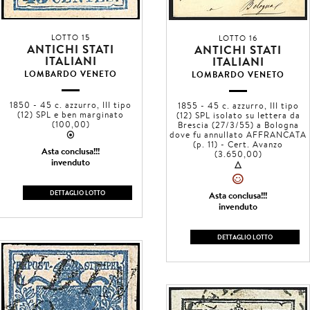
LOTTO 15
LOTTO 16
ANTICHI STATI
ANTICHI STATI
ITALIANI
ITALIANI
LOMBARDO VENETO
LOMBARDO VENETO
1850 - 45 c. azzurro, III tipo
1855 - 45 c. azzurro, III tipo
(12) SPL e ben marginato
(12) SPL isolato su lettera da
(100,00)
Brescia (27/3/55) a Bologna
2
dove fu annullato AFFRANCATA
(p. 11) - Cert. Avanzo
Asta conclusa!!!
(3.650,00)
invenduto
3
»
DETTAGLIO LOTTO
Asta conclusa!!!
invenduto
DETTAGLIO LOTTO