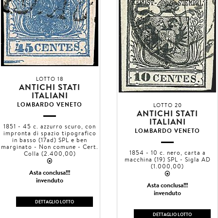
LOTTO 18
ANTICHI STATI
ITALIANI
LOMBARDO VENETO
LOTTO 20
ANTICHI STATI
ITALIANI
1851 - 45 c. azzurro scuro, con
LOMBARDO VENETO
impronta di spazio tipografico
in basso (17ad) SPL e ben
marginato - Non comune - Cert.
1854 - 10 c. nero, carta a
Colla (2.400,00)
macchina (19) SPL - Sigla AD
2
(1.000,00)
Asta conclusa!!!
2
invenduto
Asta conclusa!!!
invenduto
DETTAGLIO LOTTO
DETTAGLIO LOTTO