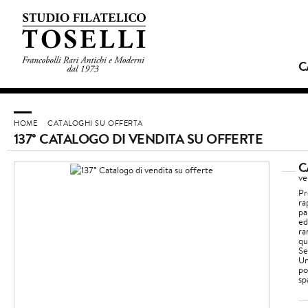
C
HOME
CATALOGHI SU OFFERTA
137° CATALOGO DI VENDITA SU OFFERTE
C
ve
Pr
ra
pa
ed
ra
qu
Se
Un
po
spa