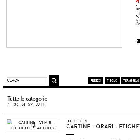
VI
-
Tu
il
Mi
A 
Co
PREZZO
TITOLO
TERMINE AS
Tutte le categorie
1 - 30 DI 1591 LOTTI
LOTTO 1591
CARTINE - ORARI - ETICH