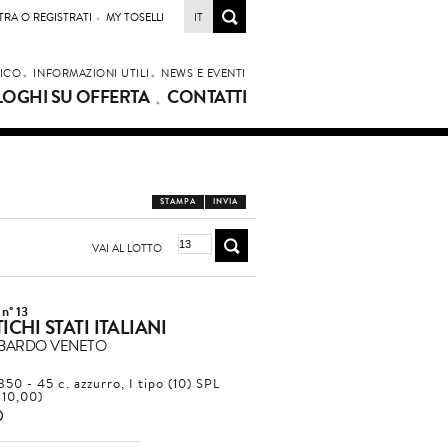
TRA O REGISTRATI
MY TOSELLI
IT
LICO
INFORMAZIONI UTILI
NEWS E EVENTI
LOGHI SU OFFERTA
CONTATTI
STAMPA
INVIA
VAI AL LOTTO
 n° 13
ICHI STATI ITALIANI
BARDO VENETO
850 - 45 c. azzurro, I tipo (10) SPL
110,00)
2