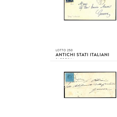
Asta conclusa!!!
invenduto
INVENDUTO EUR
DETTAGLIO LOTTO
LOTTO 250
ANTICHI STATI ITALIANI
SARDEGNA
1855 - 20 c. azzurro (2) SPL con varie
pizzo ritoccato su busta da Torino
(5/7/53) a Genova [..]
4
Asta conclusa!!!
invenduto
INVENDUTO EUR
DETTAGLIO LOTTO