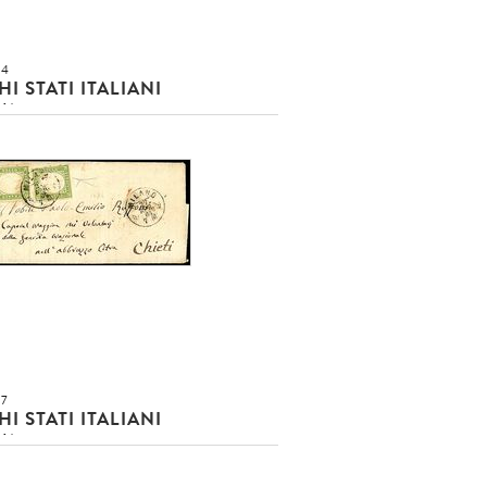
64
I STATI ITALIANI
NA
n emessi (10/12) Serie cpl. 3 val.
ine SPL e con gomma integra -
[..]
onclusa!!!
duto
O EUR
DETTAGLIO LOTTO
67
I STATI ITALIANI
NA