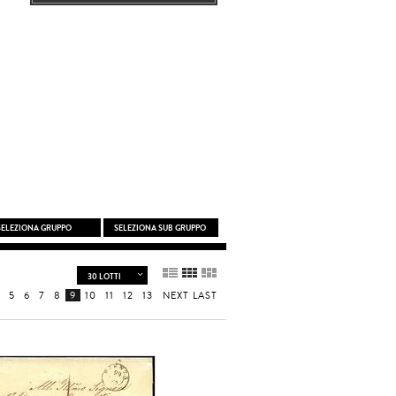
5
6
7
8
9
10
11
12
13
NEXT
LAST