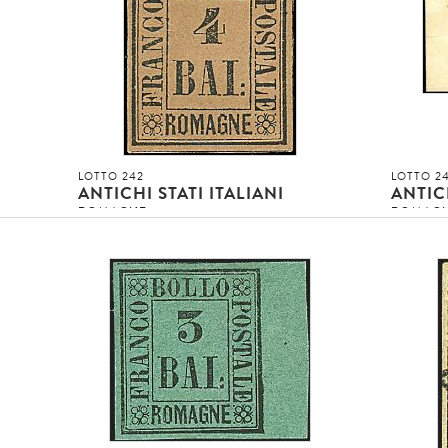
LOTTO 242
LOTTO 2
ANTICHI STATI ITALIANI
ANTICH
ROMAGNE
ROMAG
100 %
1859 - 1/
1859 - Serie cpl. (1/9) Serie 9 val. SPL e
SPL su gr
ben marginati - Cert. ED (4.000,00)
Russi - [.
1
4
Asta conclusa!!!
Asta concl
invenduto
invenduto
INVENDUTO EUR
INVENDUT
DETTAGLIO LOTTO