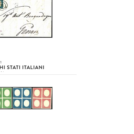
usa!!!
O EUR
DETTAGLIO LOTTO
1
I STATI ITALIANI
NA
0 c. azzurro verdastro (8dh) SPL
 di riquadro in basso su lettera
]
usa!!!
O EUR
DETTAGLIO LOTTO