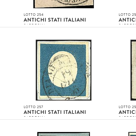
LOTTO 254
LOTTO 2
ANTICHI STATI ITALIANI
ANTICH
SARDEGNA
SARDEG
a
1853 - 40 c. rosa chiaro (6) SPL e con
100 %
grandi margini - Sigla AD (1.800,00)
1954 - 5 
2
circolar
Entraque 
Asta conclusa!!!
4
invenduto
Asta concl
invenduto
INVENDUTO EUR
INVENDUT
DETTAGLIO LOTTO
LOTTO 257
LOTTO 2
ANTICHI STATI ITALIANI
ANTICH
SARDEGNA
SARDEG
1854 - 20 c. azzurro (8) SPL su piccolo
1854 - 20
00)
frammento - Sigla Sorani (450,00)
leggeriss