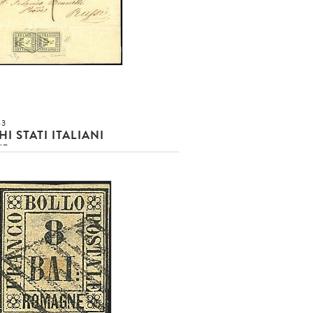
43
I STATI ITALIANI
NE
2 b. giallo paglia (1) in coppia
an parte di lettera da Faenza a
.]
usa!!!
O EUR
DETTAGLIO LOTTO