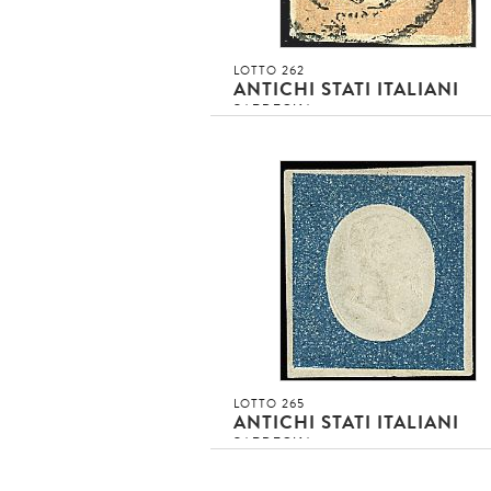
LOTTO 262
ANTICHI STATI ITALIANI
SARDEGNA
1854 - 40 c. rosso mattone chiaro (9
Difettoso ma di bell'aspetto (6.500,
2
Asta conclusa!!!
invenduto
INVENDUTO EUR
DETTAGLIO LOTTO
LOTTO 265
ANTICHI STATI ITALIANI
SARDEGNA