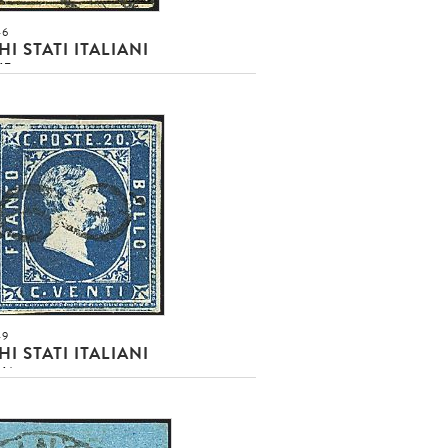
46
I STATI ITALIANI
NE
b. rosa (8) BB e con leggero
(3.500,00)
usa!!!
O EUR
DETTAGLIO LOTTO
49
I STATI ITALIANI
NA
 c. azzurro (2) SPL e con ntido
 Nodo di Savoia - Qualità lusso -