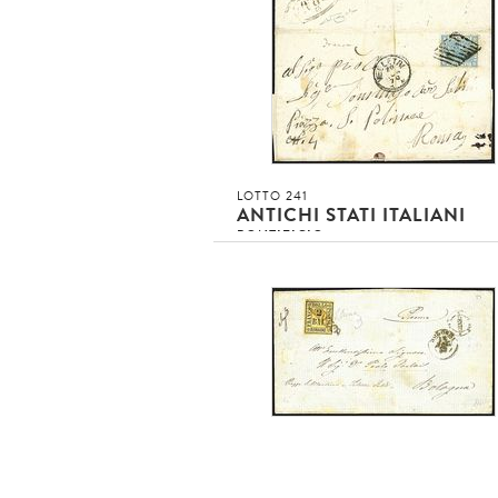
LOTTO 241
ANTICHI STATI ITALIANI
PONTIFICIO
Annullamenti Pontifici su Regno
1870 - ITALIA REGNO - 20 c. azzurro
(T26) BB su lettera da NORMA (p. 8 -
20/11/70) a Roma [..]
4
Asta conclusa!!!
invenduto
INVENDUTO EUR
DETTAGLIO LOTTO