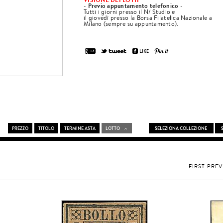
Previo appuntamento telefonico
-
-
Tutti i giorni presso il N/ Studio e
il giovedì presso la Borsa Filatelica Nazionale a
Milano (sempre su appuntamento).
PREZZO
TITOLO
TERMINE ASTA
LOTTO
FIRST
PREV