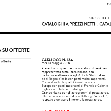
EN
STUDIO FILATE
CATALOGHI A PREZZI NETTI
CATA
A SU OFFERTE
CATALOGO N. 134
mer 14 Maggio 2025
Presentiamo questo nuovo catalogo dove è ben
rappresentata tutta l'area Italiana, con
particolare attenzione agli Antichi Stati Italiani
ed al Regno d'Italia con pezzi molto importanti.
Come al solito la qualità è molto curata.
Europa con pezzi importanti di Francia e Colonie
Inglesi completano il catalogo.
Grande risalto per gli aerogrammi di posta aerea,
oltre ad una selezione di voli Balbo, gli "zeppelin",
lo spazio e collaterali inerenti la posta aerea.
VISIONE DEI LOTTI