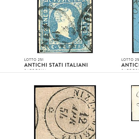
4
2
»
Asta conclusa!!!
Asta concl
invenduto
invenduto
INVENDUTO EUR
INVENDUT
DETTAGLIO LOTTO
LOTTO 251
LOTTO 2
ANTICHI STATI ITALIANI
ANTICH
SARDEGNA
SARDEG
tà
1851 - 20 c. azzurro chiaro (2f) con
1853 - 20
annullo di GENOVA settembre 1861 (p.
marginat
2
R3) - Rarissimo [..]
2
»
Asta c
»
Asta conclusa!!!
inven
invenduto
INVENDUT
INVENDUTO EUR
DETTAGLIO LOTTO