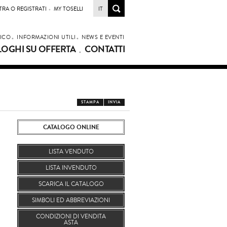
TRA O REGISTRATI
MY TOSELLI
IT
LICO
INFORMAZIONI UTILI
NEWS E EVENTI
LOGHI SU OFFERTA
CONTATTI
STAMPA
INVIA
CATALOGO ONLINE
LISTA VENDUTO
LISTA INVENDUTO
SCARICA IL CATALOGO
SIMBOLI ED ABBREVIAZIONI
CONDIZIONI DI VENDITA
ASTA