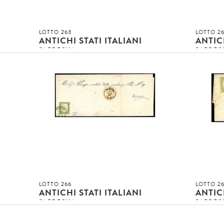
LOTTO 263
LOTTO 2
ANTICHI STATI ITALIANI
ANTICH
SARDEGNA
SARDEG
b)
1854 - Non emessi (10/12) Serie cpl. 3 val.
1854 - No
00)
SPL - Sigle ED + Sorani (12.550,00)
in quart
1
Cert. ED 
115
»
Asta conclusa!!!
»
Asta c
invenduto
inven
INVENDUTO EUR
INVENDUT
DETTAGLIO LOTTO
LOTTO 266
LOTTO 2
ANTICHI STATI ITALIANI
ANTICH
SARDEGNA
SARDEG