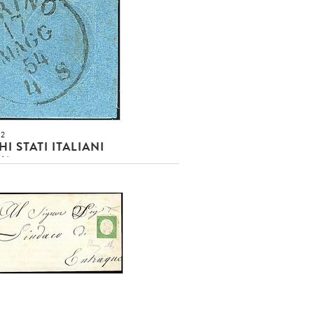
usa!!!
O EUR
DETTAGLIO LOTTO
52
I STATI ITALIANI
NA
 c. azzurro (5) SPL e ben
o - Sigle Sorani + AD (450,00)
onclusa!!!
duto
O EUR
DETTAGLIO LOTTO