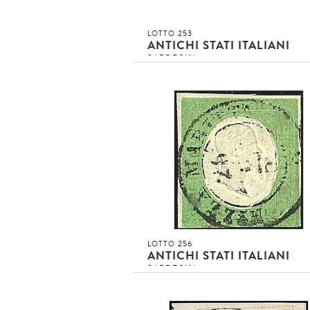
LOTTO 253
ANTICHI STATI ITALIANI
SARDEGNA
1854 - 20 c. azzurro (5) SPL con b.f. 
sinistra su lettera da Novi (13/1/54) a
Genova - Sigla [..]
4
Asta conclusa!!!
invenduto
INVENDUTO EUR
DETTAGLIO LOTTO
LOTTO 256
ANTICHI STATI ITALIANI
SARDEGNA
1854 - 5 c. verde turchese (7a) BB e
giusto in basso - Cert. Sorani (1.800,