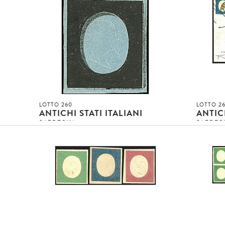
2
(450,00)
2
»
Asta conclusa!!!
Asta concl
invenduto
invenduto
INVENDUTO EUR
INVENDUT
DETTAGLIO LOTTO
LOTTO 260
LOTTO 26
ANTICHI STATI ITALIANI
ANTICH
SARDEGNA
SARDEG
mento
1854 - III emissione - 20 c. nero su carta
1854 - 2
p. 3)
azzurrata (8) Prova SPL emessa su ordine
con linea
del Conte [..]
cpl. di [..
1
4
Asta conclusa!!!
Asta concl
invenduto
invenduto
INVENDUTO EUR
INVENDUT
DETTAGLIO LOTTO