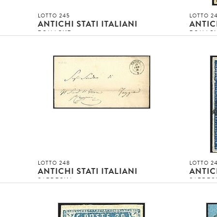
LOTTO 245
LOTTO 2
ANTICHI STATI ITALIANI
ANTICH
ROMAGNE
ROMAG
ttera
1859 - 3 b. verde scuro (4) SPL, con b.f. a
1859 - 8 
destra e leggera TL (160,00)
annullo 
1
2
Asta conclusa!!!
Asta concl
invenduto
invenduto
INVENDUTO EUR
INVENDUT
DETTAGLIO LOTTO
LOTTO 248
LOTTO 2
ANTICHI STATI ITALIANI
ANTICH
SARDEGNA
SARDEG
ra
1853 - TRIORA (p. 11) su lettera cpl. di
1851 - 20
testo non affrancata per Taggia - Non
annullo a
comune
Sigla [..]