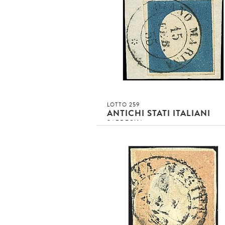
2
»
Asta conclusa!!!
invenduto
INVENDUTO EUR
DETTAGLIO LOTTO
LOTTO 259
ANTICHI STATI ITALIANI
SARDEGNA
1854 - 20 c. azzurro (8) SPL su fram
annullato DIANO MARINA (15/2/55 - 
- Sigla [..]
3
»
Asta conclusa!!!
invenduto
INVENDUTO EUR
DETTAGLIO LOTTO