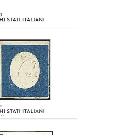
55
I STATI ITALIANI
NA
c. verde giallo (7) SPL isolato su
e a stampa da Cuneo (30/7/55) ad
[..]
usa!!!
O EUR
DETTAGLIO LOTTO
58
I STATI ITALIANI
NA
 c. azzurro (8) SPL, con a.f. e
imo annullo - Sigla Bottacchi